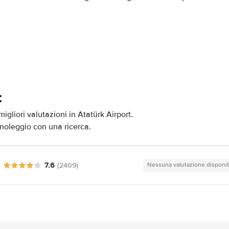
t
igliori valutazioni in Atatürk Airport.
i noleggio con una ricerca.
7.6
(2409)
Nessuna valutazione disponib