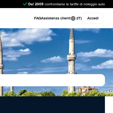
Dal 2005
confrontiamo le tariffe di noleggio auto
FAQ
Assistenza clienti
(IT)
Accedi