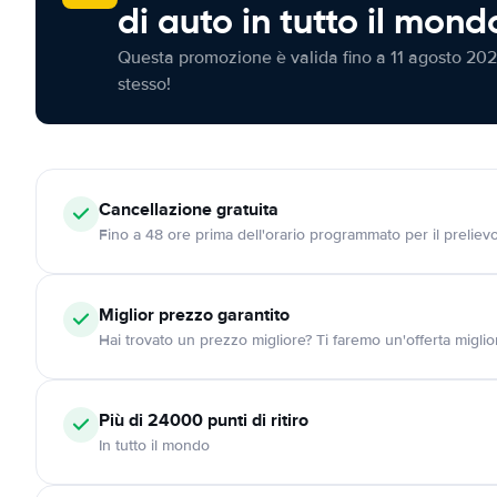
di auto in tutto il mond
Questa promozione è valida fino a 11 agosto 202
stesso!
Cancellazione
gratuita
Fino a 48 ore prima dell'orario programmato per il preliev
Miglior prezzo garantito
Hai trovato un prezzo migliore? Ti faremo un'offerta miglio
Più di 24000
punti di ritiro
In tutto il mondo