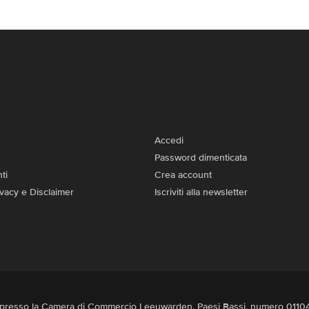
Accedi
Password dimenticata
ti
Crea account
rivacy e Disclaimer
Iscriviti alla newsletter
itta presso la Camera di Commercio Leeuwarden, Paesi Bassi, numero 011