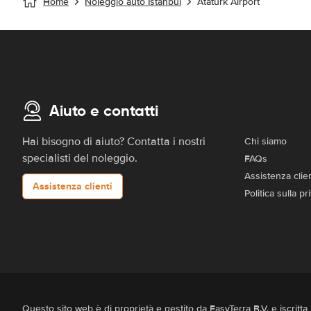
Home
Noleggio auto Istanbul
Atatürk Airport
Aiuto e contatti
Hai bisogno di aiuto? Contatta i nostri
Chi siamo
specialisti del noleggio.
FAQs
Assistenza clien
Assistenza clienti
Politica sulla p
Questo sito web è di proprietà e gestito da EasyTerra B.V. e iscr