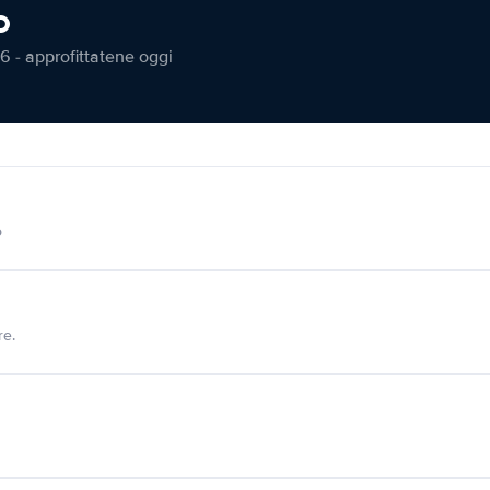
o
6 - approfittatene oggi
o
re.