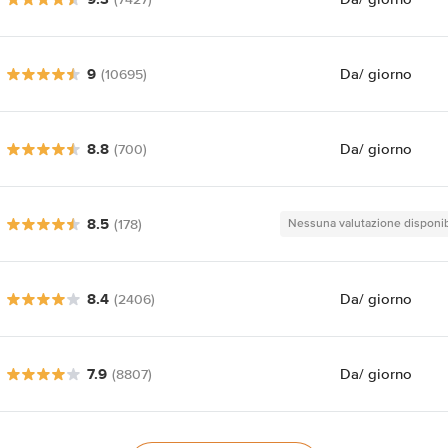
9
Da
/ giorno
(10695)
8.8
Da
/ giorno
(700)
8.5
(178)
Nessuna valutazione disponib
8.4
Da
/ giorno
(2406)
7.9
Da
/ giorno
(8807)