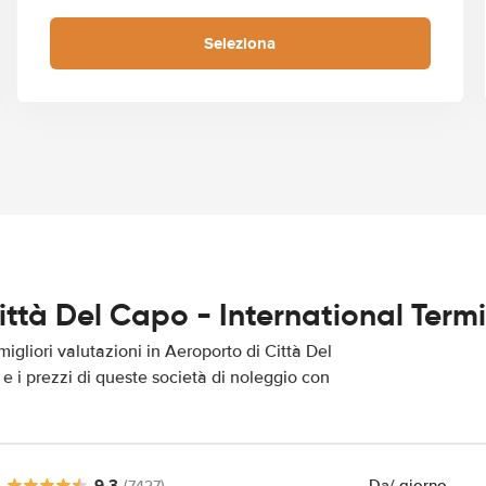
Seleziona
Città Del Capo - International Term
igliori valutazioni in Aeroporto di Città Del
 e i prezzi di queste società di noleggio con
9.3
Da
/ giorno
(7427)