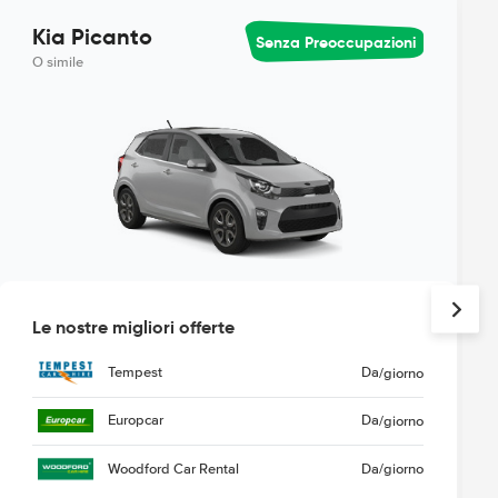
Kia Picanto
Senza Preoccupazioni
O simile
Le nostre migliori offerte
Tempest
Da
/giorno
Europcar
Da
/giorno
Woodford Car Rental
Da
/giorno