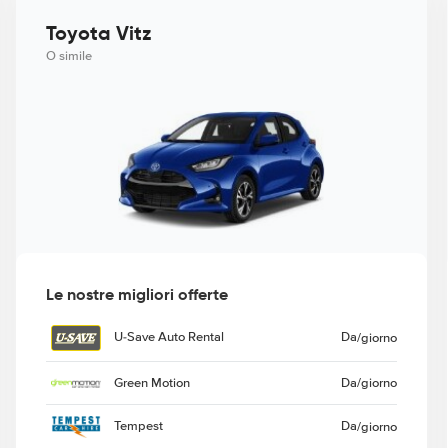
Toyota Vitz
O simile
Le nostre migliori offerte
U-Save Auto Rental
Da
/giorno
Green Motion
Da
/giorno
Tempest
Da
/giorno