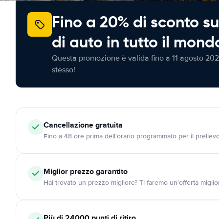
Fino a 20% di sconto su
di auto in tutto il mond
Questa promozione è valida fino a 11 agosto 202
stesso!
Cancellazione
gratuita
Fino a 48 ore prima dell'orario programmato per il preliev
Miglior prezzo garantito
Hai trovato un prezzo migliore? Ti faremo un'offerta miglio
Più di 24000
punti di ritiro