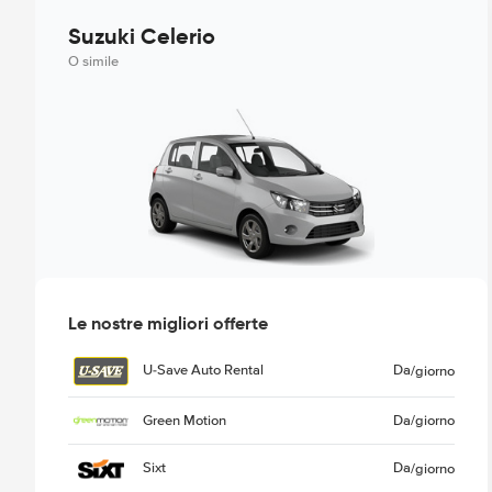
Suzuki Celerio
O simile
Le nostre migliori offerte
U-Save Auto Rental
Da
/giorno
Green Motion
Da
/giorno
Sixt
Da
/giorno