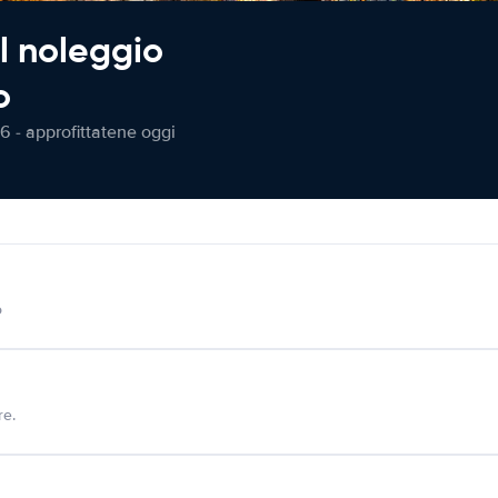
l noleggio
o
6 - approfittatene oggi
o
re.