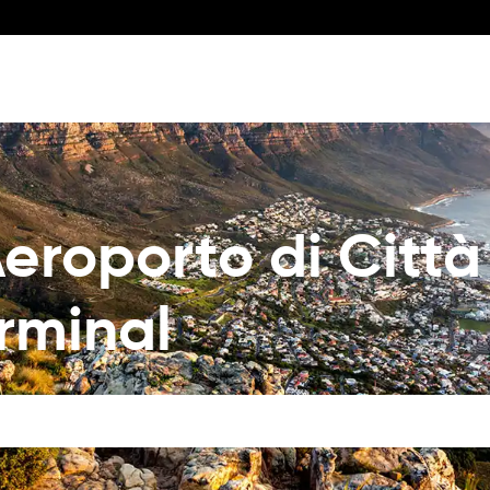
eroporto di Città
erminal