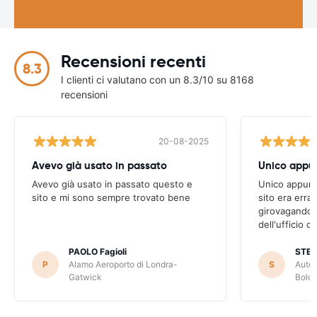
Recensioni recenti
8.3
I clienti ci valutano con un 8.3/10 su 8168
recensioni
20-08-2025
Avevo già usato in passato
Avevo già usato in passato questo e
Unico appunto
sito e mi sono sempre trovato bene
sito era erra
girovagando n
dell'ufficio d
PAOLO Fagioli
STE
P
Alamo Aeroporto di Londra-
S
Autov
Gatwick
Bolo