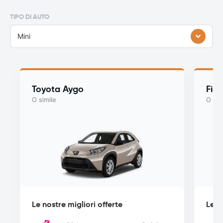
TIPO DI AUTO
Mini
Toyota Aygo
Fiat
O simile
O sim
Le nostre migliori offerte
Le n