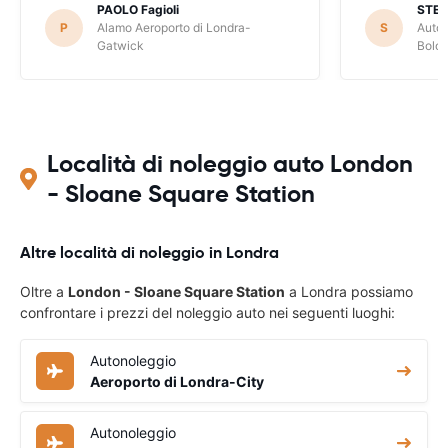
PAOLO Fagioli
STE
P
Alamo Aeroporto di Londra-
S
Autov
Gatwick
Bolo
Località di noleggio auto London
- Sloane Square Station
Altre località di noleggio in Londra
Oltre a
London - Sloane Square Station
a Londra possiamo
confrontare i prezzi del noleggio auto nei seguenti luoghi:
Autonoleggio
Aeroporto di Londra-City
Autonoleggio