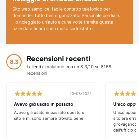
Sito web semplice, facile contatto telefonico per
domande. Tutto ben organizzato. Personale cordiale.
Ho noleggiato un'auto alcune volte tramite questa
azienda e finora sono molto soddisfatto
Recensioni recenti
8.3
I clienti ci valutano con un 8.3/10 su 8168
recensioni
20-08-2025
Avevo già usato in passato
Avevo già usato in passato questo e
Unico appunto
sito e mi sono sempre trovato bene
sito era erra
girovagando n
dell'ufficio d