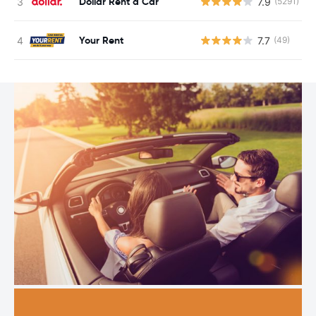
Dollar Rent a Car
7.9
(5291)
Your Rent
7.7
(49)