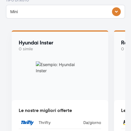
TIPO DI AUTO
Mini
Hyundai Inster
Ren
O simile
O sim
Le nostre migliori offerte
Le n
Thrifty
Da
/giorno