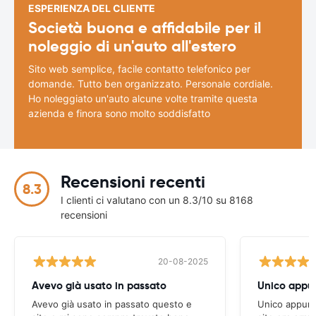
ESPERIENZA DEL CLIENTE
Società buona e affidabile per il
noleggio di un'auto all'estero
Sito web semplice, facile contatto telefonico per
domande. Tutto ben organizzato. Personale cordiale.
Ho noleggiato un'auto alcune volte tramite questa
azienda e finora sono molto soddisfatto
Recensioni recenti
8.3
I clienti ci valutano con un 8.3/10 su 8168
recensioni
20-08-2025
Avevo già usato in passato
Avevo già usato in passato questo e
Unico appunto