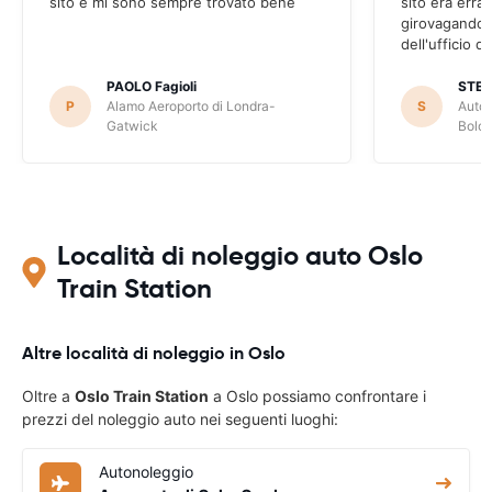
sito e mi sono sempre trovato bene
sito era erra
girovagando n
dell'ufficio d
PAOLO Fagioli
STE
P
Alamo Aeroporto di Londra-
S
Autov
Gatwick
Bolo
Località di noleggio auto Oslo
Train Station
Altre località di noleggio in Oslo
Oltre a
Oslo Train Station
a Oslo possiamo confrontare i
prezzi del noleggio auto nei seguenti luoghi:
Autonoleggio