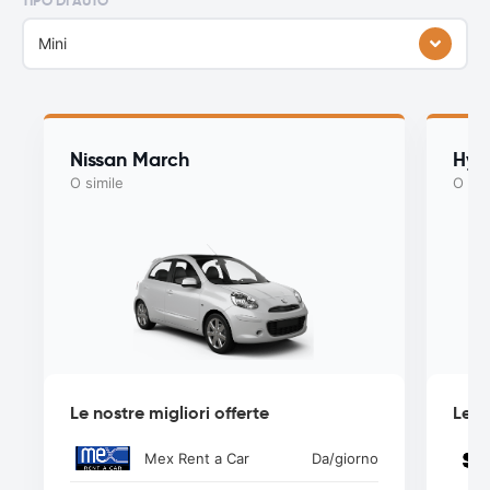
TIPO DI AUTO
Mini
Nissan March
Hyu
O simile
O sim
Le nostre migliori offerte
Le n
Mex Rent a Car
Da
/giorno