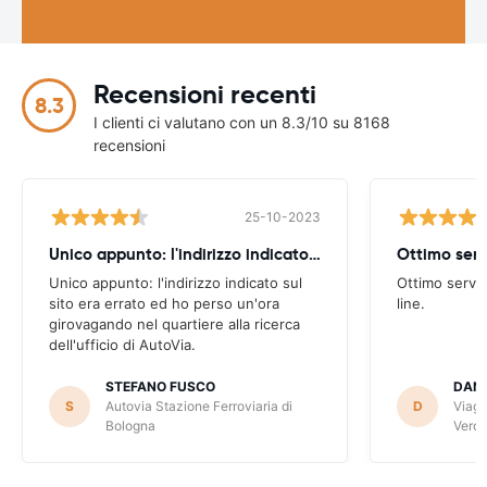
Recensioni recenti
8.3
I clienti ci valutano con un 8.3/10 su 8168
recensioni
25-10-2023
Unico appunto: l'indirizzo indicato sul
Ottimo serv
Unico appunto: l'indirizzo indicato sul
Ottimo serviz
sito era errato ed ho perso un'ora
line.
girovagando nel quartiere alla ricerca
dell'ufficio di AutoVia.
STEFANO FUSCO
DANI
S
Autovia Stazione Ferroviaria di
D
Viagg
Bologna
Veron