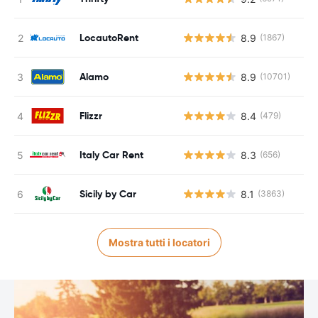
LocautoRent
8.9
(1867)
Alamo
8.9
(10701)
Flizzr
8.4
(479)
Italy Car Rent
8.3
(656)
Sicily by Car
8.1
(3863)
Mostra tutti i locatori