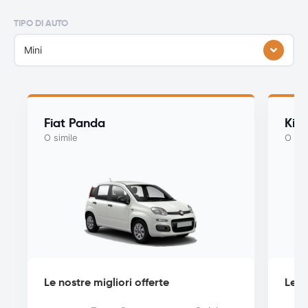
TIPO DI AUTO
Mini
Fiat Panda
Kia
O simile
O sim
Le nostre migliori offerte
Le n