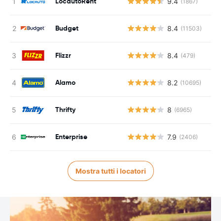
LocautoRent
9.4
(1867)
Budget
8.4
(11503)
Flizzr
8.4
(479)
Alamo
8.2
(10695)
Thrifty
8
(6965)
Enterprise
7.9
(2406)
Mostra tutti i locatori