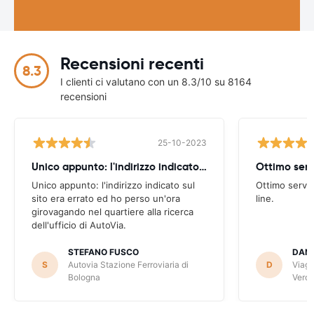
Recensioni recenti
8.3
I clienti ci valutano con un 8.3/10 su 8164
recensioni
25-10-2023
Unico appunto: l'indirizzo indicato sul
Ottimo serv
Unico appunto: l'indirizzo indicato sul
Ottimo serviz
sito era errato ed ho perso un'ora
line.
girovagando nel quartiere alla ricerca
dell'ufficio di AutoVia.
STEFANO FUSCO
DANI
S
Autovia Stazione Ferroviaria di
D
Viagg
Bologna
Veron