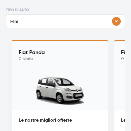
TIPO DI AUTO
Mini
Fiat Panda
Fiat
O simile
O sim
Le nostre migliori offerte
Le n