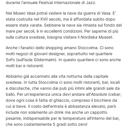
durante l'annuale Festival Internazionale di Jazz.
Nel
Museo Vasa
potrai vedere la nave da guerra di Vasa. E'
stata costruita nel XVII secolo, ma è affondata subito dopo
essere stata varata. Sebbene la nave sia rimasta sul fondo del
mare per secoli, è in eccellenti condizioni. Per saperne di più
sulla cultura svedese, bisogna visitare il
Nordiska Museet
.
Anche i fanatici dello shopping amano Stoccolma. Ci sono
molti negozi di giovani designer, soprattutto nel quartiere
SoFo (sull'isola Södermalm). In questo quartiere ci sono anche
molti bar e ristoranti.
Abbiamo già accennato alla vita notturna della capitale
svedese. In tutta Stoccolma ci sono molti ristoranti, bar, locali
e discoteche, che vanno dai pub più intimi alle grandi sale da
ballo. Per un'esperienza unica devi andare all'
Absolute Icebar
,
dove ogni cosa è fatta di ghiaccio, compreso il bicchiere da
cui si beve. Il costo dell'entrata è abbastanza elevato, però
include non solamente un drink ma anche un cappotto
pesante, indispensabile per le temperature all'interno del bar,
che sono costantemente 5 gradi sotto zero!