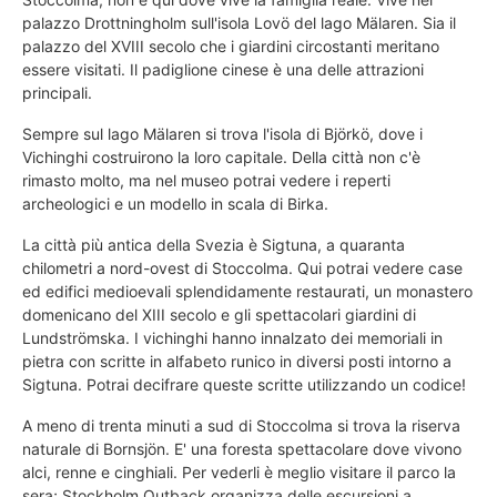
palazzo Drottningholm sull'isola Lovö del lago Mälaren. Sia il
palazzo del XVIII secolo che i giardini circostanti meritano
essere visitati. Il padiglione cinese è una delle attrazioni
principali.
Sempre sul lago Mälaren si trova l'isola di Björkö, dove i
Vichinghi costruirono la loro capitale. Della città non c'è
rimasto molto, ma nel museo potrai vedere i reperti
archeologici e un modello in scala di Birka.
La città più antica della Svezia è Sigtuna, a quaranta
chilometri a nord-ovest di Stoccolma. Qui potrai vedere case
ed edifici medioevali splendidamente restaurati, un monastero
domenicano del XIII secolo e gli spettacolari giardini di
Lundströmska. I vichinghi hanno innalzato dei memoriali in
pietra con scritte in alfabeto runico in diversi posti intorno a
Sigtuna. Potrai decifrare queste scritte utilizzando un codice!
A meno di trenta minuti a sud di Stoccolma si trova la riserva
naturale di Bornsjön. E' una foresta spettacolare dove vivono
alci, renne e cinghiali. Per vederli è meglio visitare il parco la
sera; Stockholm Outback organizza delle escursioni a