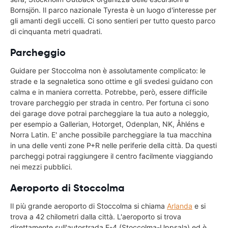
Bornsjön. Il parco nazionale Tyresta è un luogo d'interesse per
gli amanti degli uccelli. Ci sono sentieri per tutto questo parco
di cinquanta metri quadrati.
Parcheggio
Guidare per Stoccolma non è assolutamente complicato: le
strade e la segnaletica sono ottime e gli svedesi guidano con
calma e in maniera corretta. Potrebbe, però, essere difficile
trovare parcheggio per strada in centro. Per fortuna ci sono
dei garage dove potrai parcheggiare la tua auto a noleggio,
per esempio a Gallerian, Hotorget, Odenplan, NK, Åhléns e
Norra Latin. E' anche possibile parcheggiare la tua macchina
in una delle venti zone P+R nelle periferie della città. Da questi
parcheggi potrai raggiungere il centro facilmente viaggiando
nei mezzi pubblici.
Aeroporto di Stoccolma
Il più grande aeroporto di Stoccolma si chiama
Arlanda
e si
trova a 42 chilometri dalla città. L'aeroporto si trova
direttamente sull'autostrada E-4 (Stoccolma-Uppsala) ed è