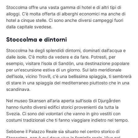
Stoccolma offre una vasta gamma di hotel e di altri tipi di
alloggi. C'è molta offerta di alberghi economici ma anche di
hotel a cinque stelle. Ci sono anche diversi campeggi fuori
dalla capitale svedese.
Stoccolma e dintorni
Stoccolma ha degli splendidi dintorni, dominati dall'acqua e
dalle isole. C'è molto da vedere e da fare. Potresti, per
esempio, visitare l'isola di Sandön, una destinazione popolare
per un'escursione estiva di un giorno. Sul lato meridionale
dell'isola, vicino Trovill, c'è una bellissima spiaggia, ti sembrerà
di stare in una spiaggia del mediterraneo piuttosto che in una
scandinava.
Nel museo Skansen all'aria aperta sull'isola di Djurgården
hanno riunito diversi edifici storici provenienti da tutta la
Svezia. Ci sono dei volontari che vanno in giro vestiti con
costumi tradizionali che ti fanno viaggiare indietro nel tempo.
Sebbene il Palazzo Reale sia situato nel centro storico di
Stoccolma, non è qui dove vive la famiglia reale. Vive nel