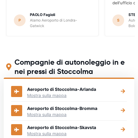
dell'ufficio d
PAOLO Fagioli
STE
P
Alamo Aeroporto di Londra-
S
Autov
Gatwick
Bolo
Compagnie di autonoleggio in e
nei pressi di Stoccolma
Aeroporto di Stoccolma-Arlanda
Mostra sulla mappa
Aeroporto di Stoccolma-Bromma
Mostra sulla mappa
Aeroporto di Stoccolma-Skavsta
Mostra sulla mappa