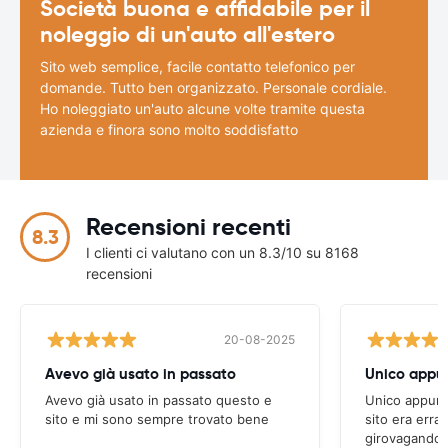
Società buona e affidabile per il
noleggio di un'auto all'estero
Sito web semplice, facile contatto telefonico per
domande. Tutto ben organizzato. Personale cordiale.
Ho noleggiato un'auto alcune volte tramite questa
azienda e finora sono molto soddisfatto
Recensioni recenti
8.3
I clienti ci valutano con un 8.3/10 su 8168
recensioni
20-08-2025
Avevo già usato in passato
Avevo già usato in passato questo e
Unico appunto
sito e mi sono sempre trovato bene
sito era erra
girovagando n