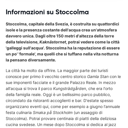
Informazioni su Stoccolma
Stoccolma, capitale della Svezia, è costruita su quattordici
isole e la presenza costante dell'acqua crea un'atmosfera
davvero unica. Dagli oltre 150 metri d'altezza della torre
della televisione,
Kaknästornet
, potrai vedere come la città
'galleggi sull'acqua'. Stoccolma ha la reputazione di essere
un po' 'formale', ma quelli che si tuffano nella vita notturna
la pensano diversamente.
La città ha molto da offrire. La maggior parte dei turisti
conosce per primo il vecchio centro storico
Gamla Stan
con le
sue imponenti facciate e il grande Palazzo Reale. In mezzo
all'acqua si trova il parco
Kungsträdgården
, che era l'orto
della famiglia reale. Oggi è un bellissimo parco pubblico,
circondato da ristoranti accoglienti e bar. D'estate spesso
organizzano eventi qui, come per esempio a giugno l'annuale
festa culinaria
Smaka på Stockholm
(un assaggio di
Stoccolma). Potrai provare centinaia di piatti della deliziosa
cucina svedese. Un mese dopo Stoccolma si dedica al jazz