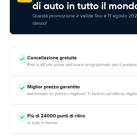
di auto in tutto il mond
Questa promozione è valida fino a 11 agosto 202
stesso!
Cancellazione
gratuita
Fino a 48 ore prima dell'orario programmato per il preliev
Miglior prezzo garantito
Hai trovato un prezzo migliore? Ti faremo un'offerta miglio
Più di 24000
punti di ritiro
In tutto il mondo