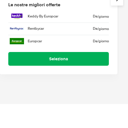
Le nostre migliori offerte
Keddy By Europcar
Da
/giorno
Rentbycar
Da
/giorno
Europcar
Da
/giorno
Seleziona