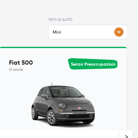
TIPO DI AUTO
Mini
Fiat 500
Senza Preoccupazioni
O simile