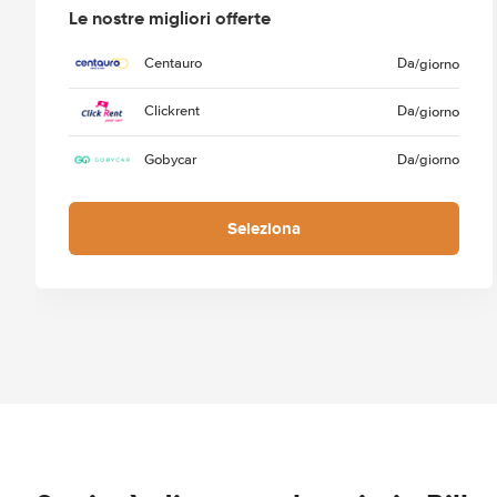
Le nostre migliori offerte
Centauro
Da
/giorno
Clickrent
Da
/giorno
Gobycar
Da
/giorno
Seleziona