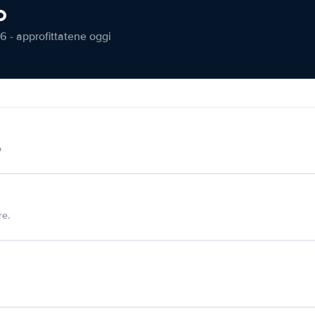
o
6 - approfittatene oggi
o
re.