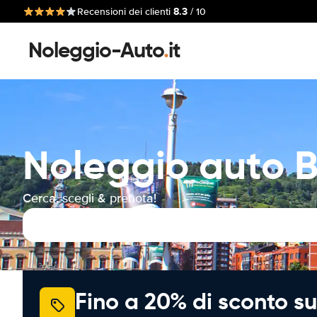
8.3
Recensioni dei clienti
/ 10
Noleggio-Auto
.
it
Noleggio auto B
Cerca, scegli & prenota!
Fino a 20% di sconto su