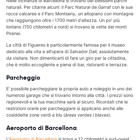
Nelle vicinanze di Barcellona si trovano dei bellissimi parchi
naturali. Per citarne alcuni: il Parc Natural de Garraf con le sue
rocce calcaree e il Parc Montseny, un altopiano con montagne
che raggiungono oltre i 1700 metri d'altezza. Un po' più
lontano (150 chilometri a nord) si trovano le vette dei monti
Pirenei.
La città di Figueres è particolarmente famosa per il museo
dedicato alla vita e all'opera di Salvador Dalí; assolutamente
da visitare. Non dimenticarti di fare un giro per la cittadina,
che è molto accogliente e piena di bar, ristoranti e terrazze.
Parcheggio
E' possibile parcheggiare la propria auto a noleggio in uno dei
numerosi garage che si trovano intorno alla città. I prezzi sono
ragionevoli e la tua macchina sarà al sicuro. Ricordati che le
restrizioni orarie per parcheggiare si applicano anche alle
cosiddette zone verdi e blu (
àreas verdes i blaves
).
Aeroporto di Barcellona
L'
Aeroporto di Barcellona
si trova a 12 chilometri a sud-ovest