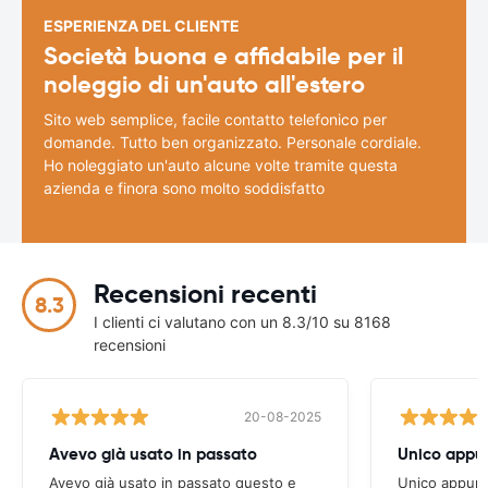
ESPERIENZA DEL CLIENTE
Società buona e affidabile per il
noleggio di un'auto all'estero
Sito web semplice, facile contatto telefonico per
domande. Tutto ben organizzato. Personale cordiale.
Ho noleggiato un'auto alcune volte tramite questa
azienda e finora sono molto soddisfatto
Recensioni recenti
8.3
I clienti ci valutano con un 8.3/10 su 8168
recensioni
20-08-2025
Avevo già usato in passato
Avevo già usato in passato questo e
Unico appunto