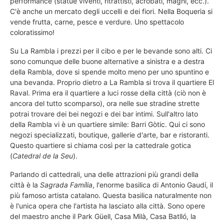
performance (statue viventi, ritrattisti, acrobati, maghi, ecc.).
C'è anche un mercato degli uccelli e dei fiori. Nella Boqueria si
vende frutta, carne, pesce e verdure. Uno spettacolo
coloratissimo!
Su La Rambla i prezzi per il cibo e per le bevande sono alti. Ci
sono comunque delle buone alternative a sinistra e a destra
della Rambla, dove si spende molto meno per uno spuntino e
una bevanda. Proprio dietro a La Rambla si trova il quartiere El
Raval. Prima era il quartiere a luci rosse della città (ciò non è
ancora del tutto scomparso), ora nelle sue stradine strette
potrai trovare dei bei negozi e dei bar intimi. Sull'altro lato
della Rambla vi è un quartiere simile: Barri Gòtic. Qui ci sono
negozi specializzati, boutique, gallerie d'arte, bar e ristoranti.
Questo quartiere si chiama così per la cattedrale gotica
(
Catedral de la Seu
).
Parlando di cattedrali, una delle attrazioni più grandi della
città è la
Sagrada Família
, l'enorme basilica di Antonio Gaudí, il
più famoso artista catalano. Questa basilica naturalmente non
è l'unica opera che l'artista ha lasciato alla città. Sono opere
del maestro anche il Park Güell, Casa Milà, Casa Batlló, la