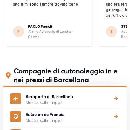
sito e mi sono sempre trovato bene
sito era erra
girovagando n
dell'ufficio d
PAOLO Fagioli
STE
P
Alamo Aeroporto di Londra-
S
Autov
Gatwick
Bolo
Compagnie di autonoleggio in e
nei pressi di Barcellona
Aeroporto di Barcellona
Mostra sulla mappa
Estación de Francia
Mostra sulla mappa