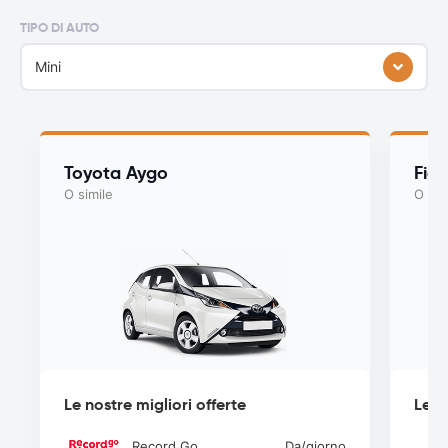
TIPO DI AUTO
Mini
Toyota Aygo
Fia
O simile
O sim
Le nostre migliori offerte
Le n
Record Go
Da
/giorno