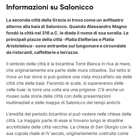
Informazioni su Salonicco
La seconda città della Grecia si trova come un anfiteatro
attorno alla baia di Salonicco. Quando Alessandro Magno
fondò la città nel 316 a.C. le diede il nome di sua sorella. Le
principali piazze della città -
Platia Elefterias
e
Platia
Aristotelous
- sono entrambe sul lungomare e circondate
da ristoranti, caffetterie e terrazze.
Il simbolo della città è la bizantina
Torre Bianca
in riva al mare,
che originariamente era parte delle mura cittadine. Sul tetto si
trova un bar dove si può godere una vista mozzafiato sia della
città che della baia. Facendo le scale, si supereranno delle
celle buie: la torre una volta era una prigione. C'è anche un
museo sulla storia della città con delle presentazioni
multimediali e delle mappe di Salonicco dei tempi antichi.
L'eredità del periodo bizantino si può vedere nelle chiese della
città. La maggior parte di esse si trovano lungo le stradine
acciottolate della città vecchia. La chiesa di San Giorgio con la
sua cupola risale al IV secolo, originariamente costruita come