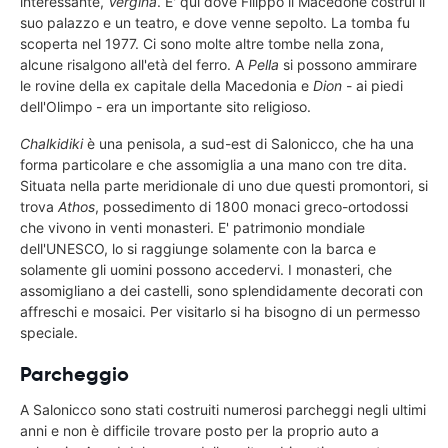
interessante,
Vergina
. E' qui dove Filippo il Macedone costruì il
suo palazzo e un teatro, e dove venne sepolto. La tomba fu
scoperta nel 1977. Ci sono molte altre tombe nella zona,
alcune risalgono all'età del ferro. A
Pella
si possono ammirare
le rovine della ex capitale della Macedonia e
Dion
- ai piedi
dell'Olimpo - era un importante sito religioso.
Chalkidiki
è una penisola, a sud-est di Salonicco, che ha una
forma particolare e che assomiglia a una mano con tre dita.
Situata nella parte meridionale di uno due questi promontori, si
trova
Athos
, possedimento di 1800 monaci greco-ortodossi
che vivono in venti monasteri. E' patrimonio mondiale
dell'UNESCO, lo si raggiunge solamente con la barca e
solamente gli uomini possono accedervi. I monasteri, che
assomigliano a dei castelli, sono splendidamente decorati con
affreschi e mosaici. Per visitarlo si ha bisogno di un permesso
speciale.
Parcheggio
A Salonicco sono stati costruiti numerosi parcheggi negli ultimi
anni e non è difficile trovare posto per la proprio auto a