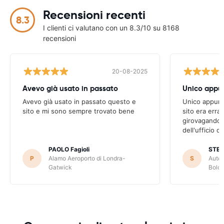
Recensioni recenti
8.3
I clienti ci valutano con un 8.3/10 su 8168
recensioni
20-08-2025
Avevo già usato in passato
Avevo già usato in passato questo e
Unico appunto
sito e mi sono sempre trovato bene
sito era erra
girovagando n
dell'ufficio d
PAOLO Fagioli
STE
P
Alamo Aeroporto di Londra-
S
Autov
Gatwick
Bolo