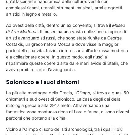
un'affascinante panoramica delle culture: vestiti con
complessi ricami, utensili, strumenti musicali, armi e oggetti
artistici in legno e metallo.
Ad ovest della città, dentro un ex convento, si trova il
Museo
di Arte Moderna
. Il museo ha una vasta collezione di opere di
artisti avanguardisti russi, che sono state riunite da George
Costakis, un greco nato a Mosca e dove visse la maggior
parte della sua vita. Iniziò a interessarsi all'arte russa moderna
e a collezionare opere. In questo modo, egli riuscì a
risparmiare queste opere d'arte dalle mani avide di Stalin, che
aveva proibito l'arte d'avanguardia.
Salonicco e i suoi dintorni
La più alta montagna della Grecia, l'
Olimpo
, si trova a quasi 50
chilometri a sud ovest di Salonicco. La casa degli dei della
mitologia greca è alta 2917 metri. Attraversando una
fantastica zona montuosa ricca di flora e fauna, ci sono diversi
percorsi che portano alla cima.
Vicino all'Olimpo ci sono dei siti archeologici, tra i quali il più