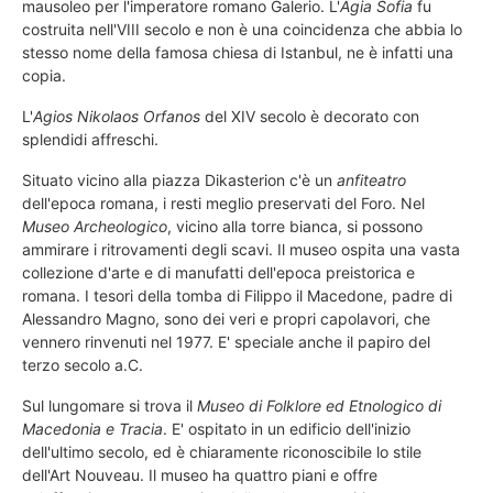
mausoleo per l'imperatore romano Galerio. L'
Agia Sofia
fu
costruita nell'VIII secolo e non è una coincidenza che abbia lo
stesso nome della famosa chiesa di Istanbul, ne è infatti una
copia.
L'
Agios Nikolaos Orfanos
del XIV secolo è decorato con
splendidi affreschi.
Situato vicino alla piazza Dikasterion c'è un
anfiteatro
dell'epoca romana, i resti meglio preservati del Foro. Nel
Museo Archeologico
, vicino alla torre bianca, si possono
ammirare i ritrovamenti degli scavi. Il museo ospita una vasta
collezione d'arte e di manufatti dell'epoca preistorica e
romana. I tesori della tomba di Filippo il Macedone, padre di
Alessandro Magno, sono dei veri e propri capolavori, che
vennero rinvenuti nel 1977. E' speciale anche il papiro del
terzo secolo a.C.
Sul lungomare si trova il
Museo di Folklore ed Etnologico di
Macedonia e Tracia
. E' ospitato in un edificio dell'inizio
dell'ultimo secolo, ed è chiaramente riconoscibile lo stile
dell'Art Nouveau. Il museo ha quattro piani e offre