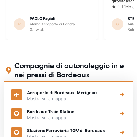
girovagando n
dell'ufficio d
PAOLO Fagioli
STE
P
Alamo Aeroporto di Londra-
S
Autov
Gatwick
Bolo
Compagnie di autonoleggio in e
nei pressi di Bordeaux
Aeroporto di Bordeaux-Merignac
Mostra sulla mappa
Bordeaux Train Station
Mostra sulla mappa
Stazione Ferroviaria TGV di Bordeaux
Mostra sulla mappa