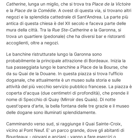
Catherine
, lunga un miglio, che si trova tra
Place de la Victoire
e la
Place de la Comédie
. A ovest di questa via, si trovano altri
negozi e la splendida cattedrale di Sant'Andrea. La parte più
antica di questa chiesa è del XII secolo e faceva parte delle
mura della città. Tra la
Rue Ste-Catherine
e la Garonna, si
trova un quartiere (pedonale) che ha diversi bar e ristoranti
accoglienti, oltre a negozi.
Le banchine ristrutturate lungo la Garonna sono
probabilmente la principale attrazione di Bordeaux. Inizia la
tua passeggiata lungo le banchine a Place de la Bourse, che
da su Quai de la Douane. In questa piazza si trova l'ufficio
doganale, che attualmente è un museo sulla storia e sulle
attività del più vecchio servizio pubblico francese. La piazza è
coperta d'acqua (due centimetri di profondità), che prende il
nome di Specchio di Quay (Mirroir des Quais). Di notte
quest'opera d'arte, la bella fontana delle tre grazie e il museo
delle dogane sono illuminati splendidamente.
Camminando verso sud, si raggiunge il Quai Sainte-Croix,
vicino al Pont Neuf. E' un parco grande, dove gli abitanti di
Bourdeaux - giovani e anziani - vanno a fare esercizi o