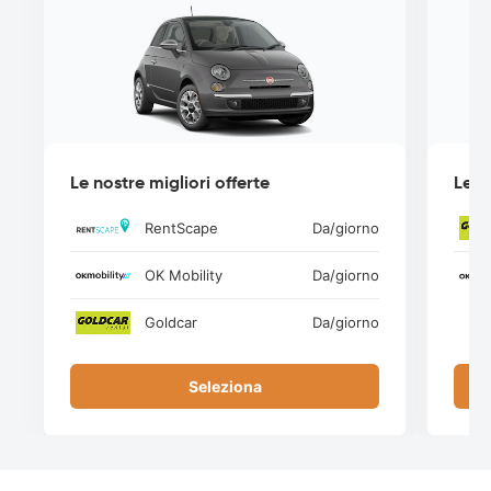
Le nostre migliori offerte
Le n
RentScape
Da
/giorno
OK Mobility
Da
/giorno
Goldcar
Da
/giorno
Seleziona