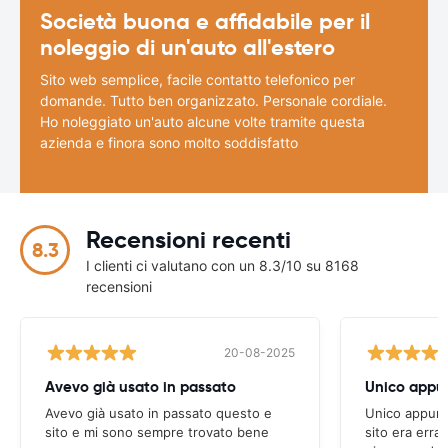
Società buona e affidabile per il
noleggio di un'auto all'estero
Sito web semplice, facile contatto telefonico per
domande. Tutto ben organizzato. Personale cordiale.
Ho noleggiato un'auto alcune volte tramite questa
azienda e finora sono molto soddisfatto
Recensioni recenti
8.3
I clienti ci valutano con un 8.3/10 su 8168
recensioni
20-08-2025
Avevo già usato in passato
Avevo già usato in passato questo e
Unico appunto
sito e mi sono sempre trovato bene
sito era erra