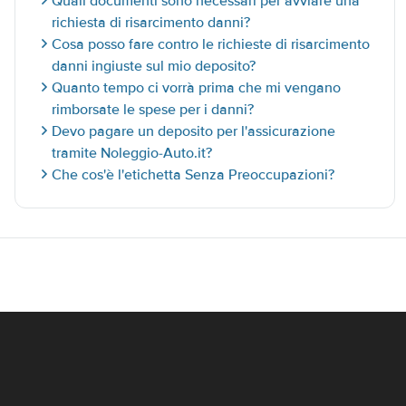
Quali documenti sono necessari per avviare una
richiesta di risarcimento danni?
Cosa posso fare contro le richieste di risarcimento
danni ingiuste sul mio deposito?
Quanto tempo ci vorrà prima che mi vengano
rimborsate le spese per i danni?
Devo pagare un deposito per l'assicurazione
tramite Noleggio-Auto.it?
Che cos'è l'etichetta Senza Preoccupazioni?