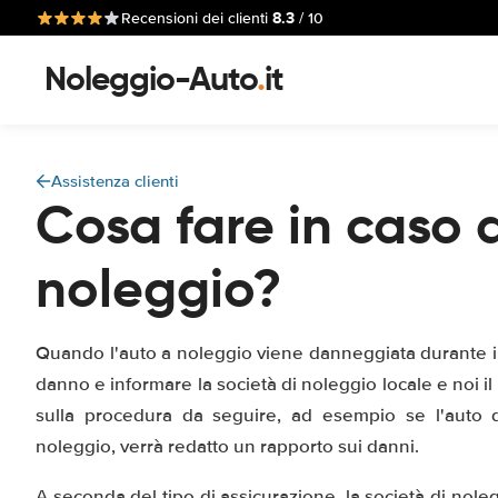
8.3
Recensioni dei clienti
/ 10
Noleggio-Auto
.
it
Assistenza clienti
Cosa fare in caso d
noleggio?
Quando l'auto a noleggio viene danneggiata durante il
danno e informare la società di noleggio locale e noi il
sulla procedura da seguire, ad esempio se l'auto d
noleggio, verrà redatto un rapporto sui danni.
A seconda del tipo di assicurazione, la società di nole